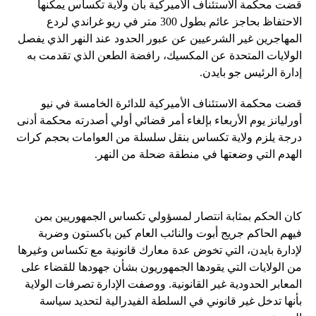
قضت محكمة الاستئناف الأميركية بأن ولاية تكساس يمكنها
الاحتفاظ بحاجز عائم بطول 300 متر في ريو غراندي لردع
المهاجرين غير الشرعيين عن عبور الحدود عند النهر الذي يفصل
الولايات المتحدة عن المكسيك، رافضة الطعن الذي تقدمت به
إدارة الرئيس جو بايدن.
قضت محكمة الاستئناف الأميركية للدائرة الخامسة في نيو
أورليانز يوم الأربعاء بإلغاء أمر قضائي أولي أصدرته محكمة أدنى
درجة يلزم ولاية تكساس بنقل سلسلة من العوامات بحجم كرات
الهدم التي وضعتها في منطقة ضحلة من النهر.
كان الحكم بمثابة انتصار لمسؤولي تكساس الجمهوريين بمن
فيهم الحاكم جريج أبوت والنائب العام كين باكستون وضربة
لإدارة بايدن، التي تخوض عدة معارك قانونية مع تكساس وغيرها
من الولايات التي يقودها الجمهوريون بشأن جهودها للقضاء على
المعابر الحدودية غير القانونية. ووصفت الإدارة تصرفات الولاية
بأنها تدخل غير قانوني في السلطة الفيدرالية لتحديد سياسة