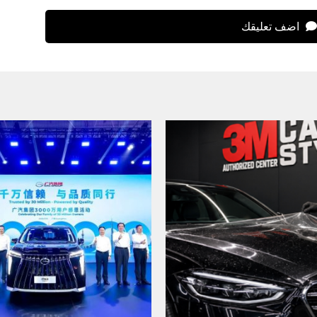
اضف تعليقك