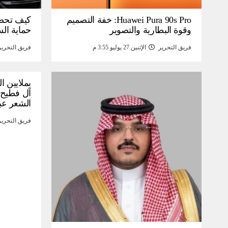
Huawei Pura 90s Pro: خفة التصميم
كيف تحص
وقوة البطارية والتصوير
حماية ال
فريق التحرير
الإثنين 27 يوليو 3:55 م
فريق التحرير
بملايين ا
آل فطيح”
الشعر عب
فريق التحرير