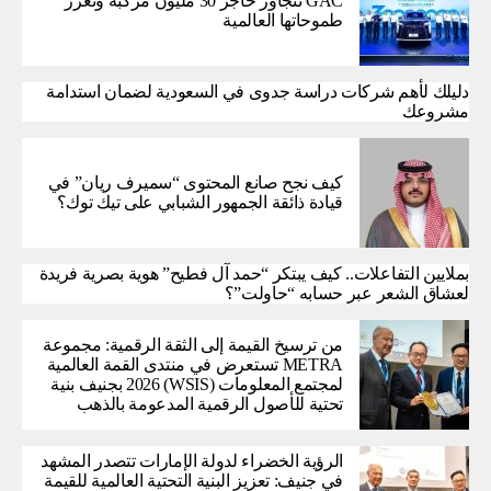
GAC تتجاوز حاجز 30 مليون مركبة وتعزز
طموحاتها العالمية
دليلك لأهم شركات دراسة جدوى في السعودية لضمان استدامة
مشروعك
كيف نجح صانع المحتوى “سميرف ريان” في
قيادة ذائقة الجمهور الشبابي على تيك توك؟
بملايين التفاعلات.. كيف يبتكر “حمد آل فطيح” هوية بصرية فريدة
لعشاق الشعر عبر حسابه “حاولت”؟
من ترسيخ القيمة إلى الثقة الرقمية: مجموعة
METRA تستعرض في منتدى القمة العالمية
لمجتمع المعلومات (WSIS) 2026 بجنيف بنية
تحتية للأصول الرقمية المدعومة بالذهب
الرؤية الخضراء لدولة الإمارات تتصدر المشهد
في جنيف: تعزيز البنية التحتية العالمية للقيمة