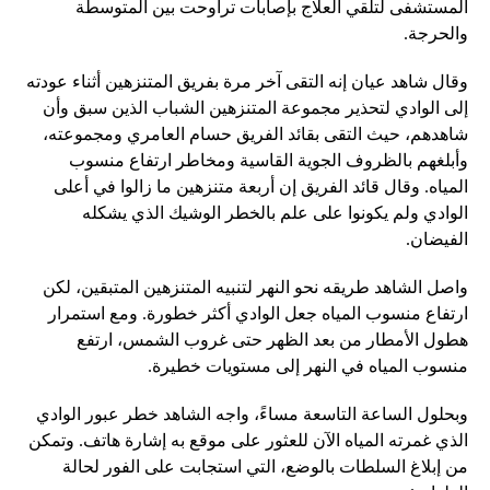
المستشفى لتلقي العلاج بإصابات تراوحت بين المتوسطة
والحرجة.
وقال شاهد عيان إنه التقى آخر مرة بفريق المتنزهين أثناء عودته
إلى الوادي لتحذير مجموعة المتنزهين الشباب الذين سبق وأن
شاهدهم، حيث التقى بقائد الفريق حسام العامري ومجموعته،
وأبلغهم بالظروف الجوية القاسية ومخاطر ارتفاع منسوب
المياه. وقال قائد الفريق إن أربعة متنزهين ما زالوا في أعلى
الوادي ولم يكونوا على علم بالخطر الوشيك الذي يشكله
الفيضان.
واصل الشاهد طريقه نحو النهر لتنبيه المتنزهين المتبقين، لكن
ارتفاع منسوب المياه جعل الوادي أكثر خطورة. ومع استمرار
هطول الأمطار من بعد الظهر حتى غروب الشمس، ارتفع
منسوب المياه في النهر إلى مستويات خطيرة.
وبحلول الساعة التاسعة مساءً، واجه الشاهد خطر عبور الوادي
الذي غمرته المياه الآن للعثور على موقع به إشارة هاتف. وتمكن
من إبلاغ السلطات بالوضع، التي استجابت على الفور لحالة