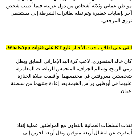
مواطن عماني وثلاثة أشخاص من دول عربية، فيما أصيب شخص
آخر بإصابات خطيرة وتم نقله بطائرات الشرطة إلى مستشفى
نزوى المرجعي.
ابقى على اطلاع بأحدث الأخبار.
تابع KT على قنوات WhatsApp.
كان خالد المنصوري، لاعب كرة اليد الإماراتي السابق وبطل
رمي الرمح، وسالم الجراف، المتحمس للرياضات المغامرة،
شخصيتين معروفتين في مجتمعيهما. وأقيمت صلاة الجنازة
عليهما في أبوظبي ورأس الخيمة بعد إعادة جثتيهما من سلطنة
عمان.
نفذت السلطات العمانية بالتعاون مع المواطنين عملية إنقاذ
أسفرت عن انتشال أربعة متوفين ونقل أربعة آخرين إلى