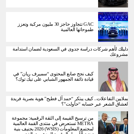
GAC تتجاوز حاجز 30 مليون مركبة وتعزز
طموحاتها العالمية
دليلك لأهم شركات دراسة جدوى في السعودية لضمان استدامة
مشروعك
كيف نجح صانع المحتوى “سميرف ريان” في
قيادة ذائقة الجمهور الشبابي على تيك توك؟
بملايين التفاعلات.. كيف يبتكر “حمد آل فطيح” هوية بصرية فريدة
لعشاق الشعر عبر حسابه “حاولت”؟
من ترسيخ القيمة إلى الثقة الرقمية: مجموعة
METRA تستعرض في منتدى القمة العالمية
لمجتمع المعلومات (WSIS) 2026 بجنيف بنية