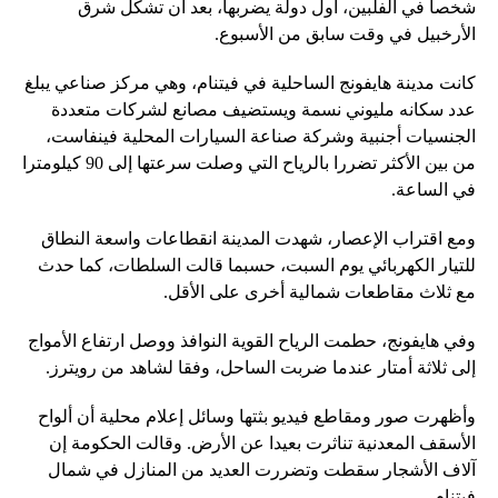
شخصا في الفلبين، أول دولة يضربها، بعد أن تشكل شرق
الأرخبيل في وقت سابق من الأسبوع.
كانت مدينة هايفونج الساحلية في فيتنام، وهي مركز صناعي يبلغ
عدد سكانه مليوني نسمة ويستضيف مصانع لشركات متعددة
الجنسيات أجنبية وشركة صناعة السيارات المحلية فينفاست،
من بين الأكثر تضررا بالرياح التي وصلت سرعتها إلى 90 كيلومترا
في الساعة.
ومع اقتراب الإعصار، شهدت المدينة انقطاعات واسعة النطاق
للتيار الكهربائي يوم السبت، حسبما قالت السلطات، كما حدث
مع ثلاث مقاطعات شمالية أخرى على الأقل.
وفي هايفونج، حطمت الرياح القوية النوافذ ووصل ارتفاع الأمواج
إلى ثلاثة أمتار عندما ضربت الساحل، وفقا لشاهد من رويترز.
وأظهرت صور ومقاطع فيديو بثتها وسائل إعلام محلية أن ألواح
الأسقف المعدنية تناثرت بعيدا عن الأرض. وقالت الحكومة إن
آلاف الأشجار سقطت وتضررت العديد من المنازل في شمال
فيتنام.