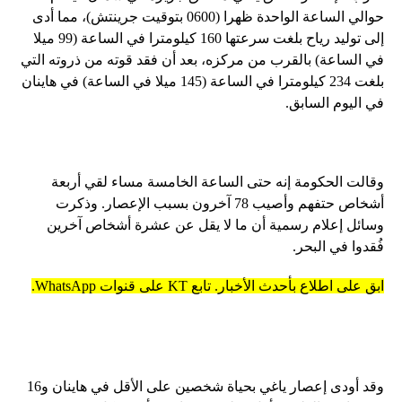
حوالي الساعة الواحدة ظهرا (0600 بتوقيت جرينتش)، مما أدى
إلى توليد رياح بلغت سرعتها 160 كيلومترا في الساعة (99 ميلا
في الساعة) بالقرب من مركزه، بعد أن فقد قوته من ذروته التي
بلغت 234 كيلومترا في الساعة (145 ميلا في الساعة) في هاينان
في اليوم السابق.
وقالت الحكومة إنه حتى الساعة الخامسة مساء لقي أربعة
أشخاص حتفهم وأصيب 78 آخرون بسبب الإعصار. وذكرت
وسائل إعلام رسمية أن ما لا يقل عن عشرة أشخاص آخرين
فُقدوا في البحر.
ابق على اطلاع بأحدث الأخبار. تابع KT على قنوات WhatsApp.
وقد أودى إعصار ياغي بحياة شخصين على الأقل في هاينان و16