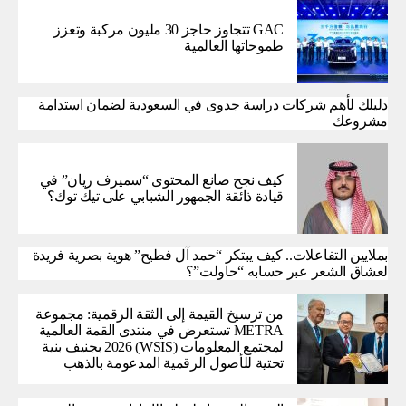
GAC تتجاوز حاجز 30 مليون مركبة وتعزز
طموحاتها العالمية
دليلك لأهم شركات دراسة جدوى في السعودية لضمان استدامة
مشروعك
كيف نجح صانع المحتوى “سميرف ريان” في
قيادة ذائقة الجمهور الشبابي على تيك توك؟
بملايين التفاعلات.. كيف يبتكر “حمد آل فطيح” هوية بصرية فريدة
لعشاق الشعر عبر حسابه “حاولت”؟
من ترسيخ القيمة إلى الثقة الرقمية: مجموعة
METRA تستعرض في منتدى القمة العالمية
لمجتمع المعلومات (WSIS) 2026 بجنيف بنية
تحتية للأصول الرقمية المدعومة بالذهب