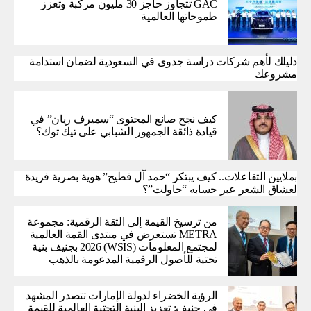
GAC تتجاوز حاجز 30 مليون مركبة وتعزز
طموحاتها العالمية
دليلك لأهم شركات دراسة جدوى في السعودية لضمان استدامة
مشروعك
كيف نجح صانع المحتوى “سميرف ريان” في
قيادة ذائقة الجمهور الشبابي على تيك توك؟
بملايين التفاعلات.. كيف يبتكر “حمد آل فطيح” هوية بصرية فريدة
لعشاق الشعر عبر حسابه “حاولت”؟
من ترسيخ القيمة إلى الثقة الرقمية: مجموعة
METRA تستعرض في منتدى القمة العالمية
لمجتمع المعلومات (WSIS) 2026 بجنيف بنية
تحتية للأصول الرقمية المدعومة بالذهب
الرؤية الخضراء لدولة الإمارات تتصدر المشهد
في جنيف: تعزيز البنية التحتية العالمية للقيمة