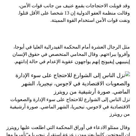
وقد قوبلت الاحتجاجات بقمع عنيف من جانب قوات الأمن،
وقالت منظمة العفو الدولية إن 13 شخصا على الأقل قتلوا.
ونفت قوات الأمن استخدام القوة المميتة.
مثل الرجال العشرة أمام المحكمة الفيدرالية العليا في أبوجا،
وأقروا ببراءتهم. وقال المحامي المتخصص في حقوق الإنسان
إينيبيهي إيفيونج إنهم يواجهون عقوبة الإعدام في حالة إدانتهم.
نزل الناس إلى الشوارع للاحتجاج على سوء الإدارة والصعوبات
الاقتصادية في لاجوس، نيجيريا، الشهر الماضي. صورة أرشيفية
من رويترز
وقال ممثلو الادعاء في أوراق المحكمة التي اطلعت عليها رويترز
إن المحتجين كانوا يعتزمون زعزعة استقرار نيجيريا و”تآمروا معا