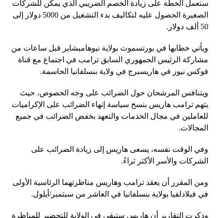
ستعمل الخطة على زيادة الخصم الضريبي الذي يمكن للشركات
الصغيرة الحصول عليه لتكاليف بدء التشغيل من 5000 دولار إلى
50 ألف دولار.
ويأتي خطابها في بورتسموث بولاية نيوهامبشاير قبل ساعات من
مشاركة الرئيس الجمهوري السابق ترامب في اجتماع مع قناة
فوكس نيوز في هاريسبرج في ولاية بنسلفانيا الحاسمة.
ويتنافس المرشحان حول الضرائب على وجه الخصوص، حيث
يتهم ترامب هاريس بنسخ سياسة إنهاء الضرائب على الإكراميات
للعاملين في مجال الخدمات والتعهد بخفض الضرائب في جميع
المجالات.
وفي الوقت نفسه، يسعى هاريس إلى زيادة الضرائب على
الشركات والأسر الأكثر ثراءً.
ومن المقرر أن يعقد ترامب وهاريس مناظرتهما الرئاسية الأولى
في فيلادلفيا بولاية بنسلفانيا في العاشر من سبتمبر/أيلول.
وذكرت التقارير أن هاريس ستبقى في الولاية للتحضير للمناظرة