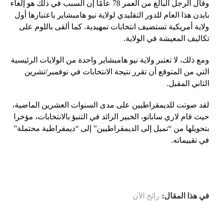
وقال الرجل البالغ من العمر 78 عامًا إن السبب في ذلك هو إلغاء
بايدن هذا العام للدور التقليدي لولاية نيو هامبشاير باعتبارها أول
ولاية أمريكية تستضيف انتخابات تمهيدية. كما ألقى باللوم على
تكاليف المعيشة في الولاية.
ومع ذلك، لا تعتبر ولاية نيو هامبشاير واحدة من الولايات الرئيسية
التي من المتوقع أن تقرر نتيجة الانتخابات في نوفمبر/تشرين
الثاني المقبل.
لقد صوتت للديمقراطيين على مدى السنوات العشرين الماضية،
حيث قام لاري ساباتو، الخبير الرائد في التنبؤ بالانتخابات، مؤخرا
بتحويلها من “تميل إلى الديمقراطيين” إلى “ديمقراطية محتملة”
في تقييماته.
في هذا المقال:
رائج الآن