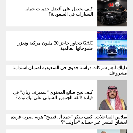
كيف تحصل على أفضل خدمات حماية
السيارات في السعودية؟
GAC تتجاوز حاجز 30 مليون مركبة وتعزز
طموحاتها العالمية
دليلك لأهم شركات دراسة جدوى في السعودية لضمان استدامة
مشروعك
كيف نجح صانع المحتوى “سميرف ريان” في
قيادة ذائقة الجمهور الشبابي على تيك توك؟
بملايين التفاعلات.. كيف يبتكر “حمد آل فطيح” هوية بصرية فريدة
لعشاق الشعر عبر حسابه “حاولت”؟