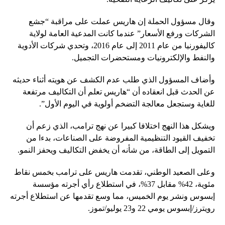
وقال مسؤول الحملة إن هاريس عملت على مراقبة “جشع
الشركات ورفع الأسعار” عندما كانت المدعية العامة لولاية
كاليفورنيا من عام 2011 إلى عام 2016، وتحدي شركات الأدوية
والنفط والإلكترونيات ومستحضرات التجميل.
وأضاف المسؤول الذي طلب عدم الكشف عن هويته أثناء حديثه
عن الحدث قبل انعقاده أن “هاريس تعلم أن التكاليف مرتفعة
للغاية وستجعل معالجة التضخم أولوية في اليوم الأول”.
ويشكل هذا النهج اختلافا كبيرا عن نهج ترامب، الذي زعم أن
تخفيف القيود التنظيمية المفروضة على الصناعات، بدءا من
التمويل إلى الطاقة، من شأنه أن يخفض التكاليف ويحفز النمو.
وعلى الصعيد الوطني، تقدمت هاريس على ترامب بخمس نقاط
مئوية، 42% مقابل 37%، في استطلاع رأي أجرته مؤسسة
إبسوس ونشر يوم الخميس، مما وسع تقدمها عن استطلاع أجرته
رويترز/إبسوس يومي 22 و23 يوليو/تموز.