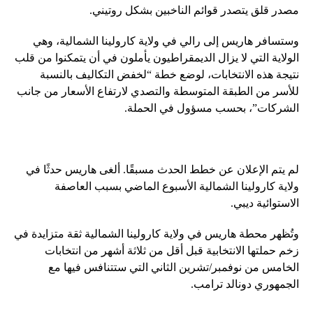
مصدر قلق يتصدر قوائم الناخبين بشكل روتيني.
وستسافر هاريس إلى رالي في ولاية كارولينا الشمالية، وهي
الولاية التي لا يزال الديمقراطيون يأملون في أن يتمكنوا من قلب
نتيجة هذه الانتخابات، لوضع خطة “لخفض التكاليف بالنسبة
للأسر من الطبقة المتوسطة والتصدي لارتفاع الأسعار من جانب
الشركات”، بحسب مسؤول في الحملة.
لم يتم الإعلان عن خطط الحدث مسبقًا. ألغى هاريس حدثًا في
ولاية كارولينا الشمالية الأسبوع الماضي بسبب العاصفة
الاستوائية ديبي.
وتُظهر محطة هاريس في ولاية كارولينا الشمالية ثقة متزايدة في
زخم حملتها الانتخابية قبل أقل من ثلاثة أشهر من انتخابات
الخامس من نوفمبر/تشرين الثاني التي ستتنافس فيها مع
الجمهوري دونالد ترامب.