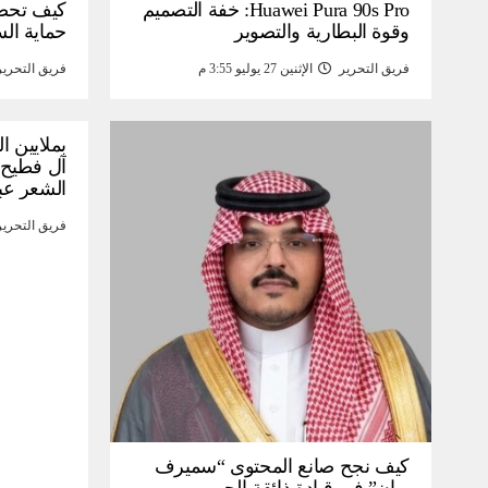
Huawei Pura 90s Pro: خفة التصميم
كيف تحص
وقوة البطارية والتصوير
حماية ال
فريق التحرير
الإثنين 27 يوليو 3:55 م
فريق التحرير
بملايين ا
آل فطيح”
الشعر عب
فريق التحرير
كيف نجح صانع المحتوى “سميرف