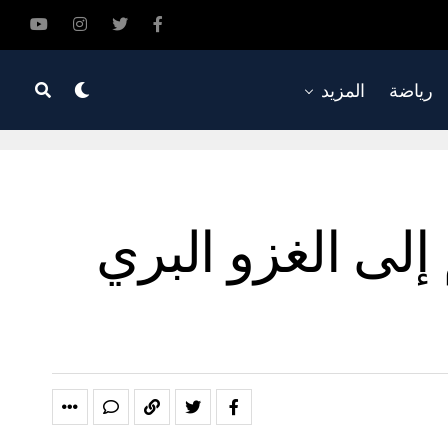
رياضة
المزيد
لى الغزو البري