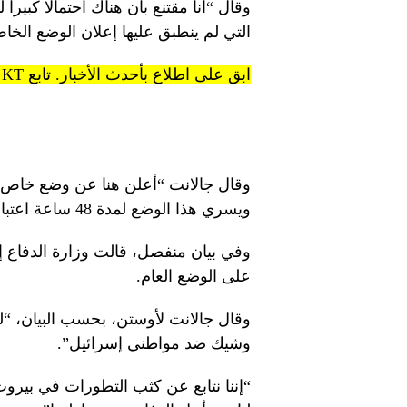
وقال “أنا مقتنع بأن هناك احتمالا كبير
التي لم ينطبق عليها إعلان الوضع الخا
ابق على اطلاع بأحدث الأخبار. تابع KT على قنوات WhatsApp.
وقال جالانت “أعلن هنا عن وضع خاص عل
ويسري هذا الوضع لمدة 48 ساعة اعتبارا من الساعة السادسة صباحا”.
وفي بيان منفصل، قالت وزارة الدفاع إن
على الوضع العام.
وقال جالانت لأوستن، بحسب البيان، “ل
وشيك ضد مواطني إسرائيل”.
“إننا نتابع عن كثب التطورات في بيرو