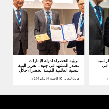
لرقمية:
الرؤية الخضراء لدولة الإمارات
عرض في
تتصدر المشهد في جنيف: تعزيز البنية
التحتية العالمية للقيمة الخضراء خلال
WSIS) 2026 بجنيف بنية
منتدى القمة العالمية لمجتمع
فريق التحرير
الجمعة 10 يوليو 2:36 م
ومة
المعلومات WSIS 2026 وقمة “الذكاء
الاصطناعي من أجل الخير” 2026