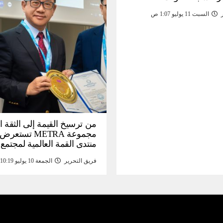
السبت 11 يوليو 1:07 ص
من ترسيخ القيمة إلى الثقة ا
مجموعة METRA تست
منتدى القمة العالمية لمجتمع
المعلومات (
فريق التحرير
الجمعة 10 يوليو 10:19 م
تحتية للأصول الرقمية المدع
بالذهب