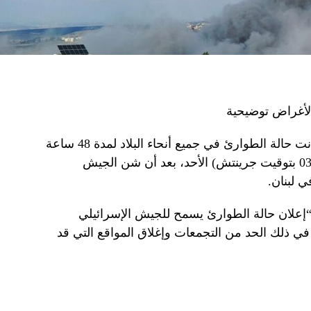
أغراض توضيحية
أعلن وزير الدفاع الإسرائيلي يوآف غالانت حالة الطوارئ في جميع أنحاء البلاد لمدة 48 ساعة
اعتبارًا من الساعة السادسة صباحًا (0300 بتوقيت جرينتش) الأحد، بعد أن شن الجيش
ي لبنان.
“إعلان حالة الطوارئ يسمح للجيش الإسرائيلي
في ذلك الحد من التجمعات وإغلاق المواقع التي قد