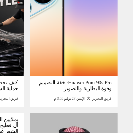
Huawei Pura 90s Pro: خفة التصميم
كيف تحص
وقوة البطارية والتصوير
حماية ال
فريق التحرير
الإثنين 27 يوليو 3:55 م
فريق التحرير
بملايين ا
آل فطيح”
الشعر عب