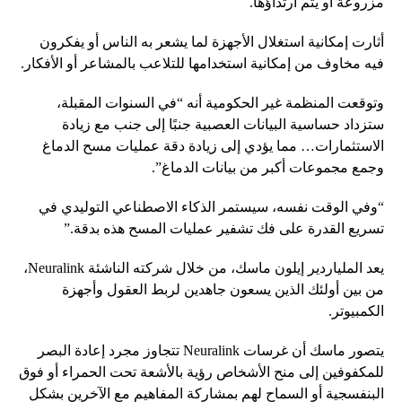
مزروعة أو يتم ارتداؤها.
أثارت إمكانية استغلال الأجهزة لما يشعر به الناس أو يفكرون
فيه مخاوف من إمكانية استخدامها للتلاعب بالمشاعر أو الأفكار.
وتوقعت المنظمة غير الحكومية أنه “في السنوات المقبلة،
ستزداد حساسية البيانات العصبية جنبًا إلى جنب مع زيادة
الاستثمارات… مما يؤدي إلى زيادة دقة عمليات مسح الدماغ
وجمع مجموعات أكبر من بيانات الدماغ”.
“وفي الوقت نفسه، سيستمر الذكاء الاصطناعي التوليدي في
تسريع القدرة على فك تشفير عمليات المسح هذه بدقة.”
يعد الملياردير إيلون ماسك، من خلال شركته الناشئة Neuralink،
من بين أولئك الذين يسعون جاهدين لربط العقول وأجهزة
الكمبيوتر.
يتصور ماسك أن غرسات Neuralink تتجاوز مجرد إعادة البصر
للمكفوفين إلى منح الأشخاص رؤية بالأشعة تحت الحمراء أو فوق
البنفسجية أو السماح لهم بمشاركة المفاهيم مع الآخرين بشكل