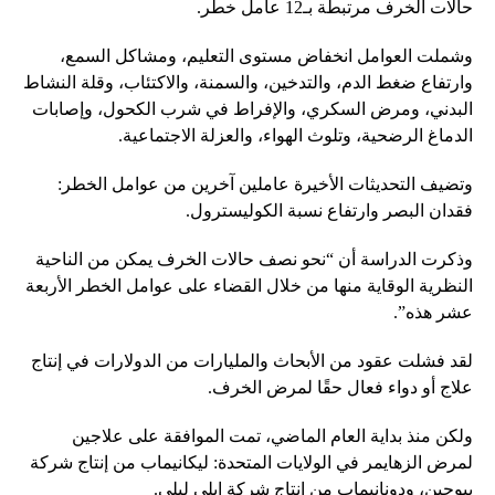
حالات الخرف مرتبطة بـ12 عامل خطر.
وشملت العوامل انخفاض مستوى التعليم، ومشاكل السمع،
وارتفاع ضغط الدم، والتدخين، والسمنة، والاكتئاب، وقلة النشاط
البدني، ومرض السكري، والإفراط في شرب الكحول، وإصابات
الدماغ الرضحية، وتلوث الهواء، والعزلة الاجتماعية.
وتضيف التحديثات الأخيرة عاملين آخرين من عوامل الخطر:
فقدان البصر وارتفاع نسبة الكوليسترول.
وذكرت الدراسة أن “نحو نصف حالات الخرف يمكن من الناحية
النظرية الوقاية منها من خلال القضاء على عوامل الخطر الأربعة
عشر هذه”.
لقد فشلت عقود من الأبحاث والمليارات من الدولارات في إنتاج
علاج أو دواء فعال حقًا لمرض الخرف.
ولكن منذ بداية العام الماضي، تمت الموافقة على علاجين
لمرض الزهايمر في الولايات المتحدة: ليكانيماب من إنتاج شركة
بيوجين، ودونانيماب من إنتاج شركة إيلي ليلي.