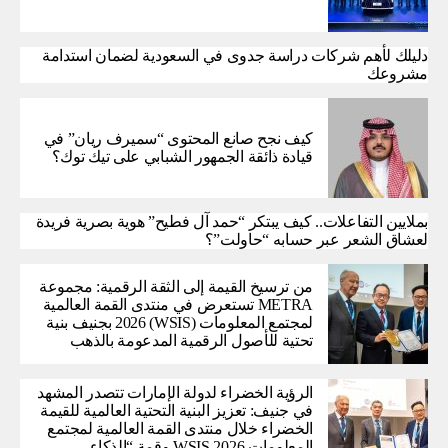
دليلك لأهم شركات دراسة جدوى في السعودية لضمان استدامة
مشروعك
كيف نجح صانع المحتوى “سميرف ريان” في
قيادة ذائقة الجمهور الشبابي على تيك توك؟
بملايين التفاعلات.. كيف يبتكر “حمد آل فطيح” هوية بصرية فريدة
لعشاق الشعر عبر حسابه “حاولت”؟
من ترسيخ القيمة إلى الثقة الرقمية: مجموعة
METRA تستعرض في منتدى القمة العالمية
لمجتمع المعلومات (WSIS) 2026 بجنيف بنية
تحتية للأصول الرقمية المدعومة بالذهب
الرؤية الخضراء لدولة الإمارات تتصدر المشهد
في جنيف: تعزيز البنية التحتية العالمية للقيمة
الخضراء خلال منتدى القمة العالمية لمجتمع
المعلومات WSIS 2026 وقمة “الذكاء