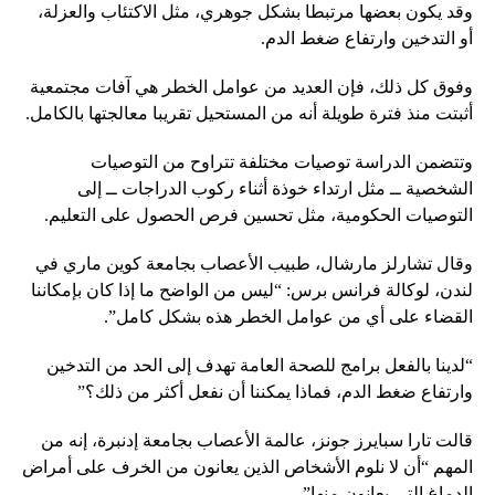
وقد يكون بعضها مرتبطا بشكل جوهري، مثل الاكتئاب والعزلة،
أو التدخين وارتفاع ضغط الدم.
وفوق كل ذلك، فإن العديد من عوامل الخطر هي آفات مجتمعية
أثبتت منذ فترة طويلة أنه من المستحيل تقريبا معالجتها بالكامل.
وتتضمن الدراسة توصيات مختلفة تتراوح من التوصيات
الشخصية ــ مثل ارتداء خوذة أثناء ركوب الدراجات ــ إلى
التوصيات الحكومية، مثل تحسين فرص الحصول على التعليم.
وقال تشارلز مارشال، طبيب الأعصاب بجامعة كوين ماري في
لندن، لوكالة فرانس برس: “ليس من الواضح ما إذا كان بإمكاننا
القضاء على أي من عوامل الخطر هذه بشكل كامل”.
“لدينا بالفعل برامج للصحة العامة تهدف إلى الحد من التدخين
وارتفاع ضغط الدم، فماذا يمكننا أن نفعل أكثر من ذلك؟”
قالت تارا سبايرز جونز، عالمة الأعصاب بجامعة إدنبرة، إنه من
المهم “أن لا نلوم الأشخاص الذين يعانون من الخرف على أمراض
الدماغ التي يعانون منها”.