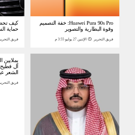
Huawei Pura 90s Pro: خفة التصميم
كيف تحص
وقوة البطارية والتصوير
حماية ال
فريق التحرير
الإثنين 27 يوليو 3:55 م
فريق التحرير
بملايين ا
آل فطيح”
الشعر عب
فريق التحرير