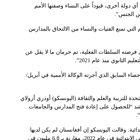
أي دولة أخرى، قيوداً على النساء وصفتها الأمم
س الجنس”.
 التي تمنع الفتيات والنساء من الالتحاق بالمدارس
ي فرضته السلطات الفعلية، تم حرمان ما لا يقل عن
قدرها 300 ألف منذ الإحصاء السابق الذي أجرته الوكالة الأممية في أبريل/
حدة للتربية والعلم والثقافة (اليونسكو) أودري أزولاي
حشد “للحصول على إعادة فتح المدارس والجامعات
.
دائية. وقالت اليونسكو إن أفغانستان لم يكن لديها
سوى 5.7 مليون فتاة وفتى في المدارس الابتدائية في عام 2022، مقارنة بـ 6.8 مليون في