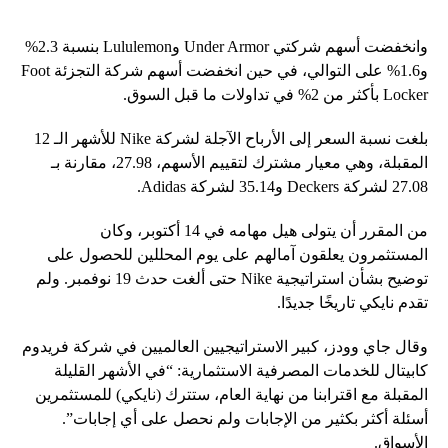
وانخفضت أسهم شركتي Under Armor وLululemon بنسبة 2.3%
و1.6% على التوالي، في حين انخفضت أسهم شركة التجزئة Foot
Locker بأكثر من 2% في تداولات ما قبل السوق.
بلغت نسبة السعر إلى الأرباح الآجلة لشركة Nike للأشهر الـ 12
المقبلة، وهي معيار مشترك لتقييم الأسهم، 27.98، مقارنة بـ
27.08 لشركة Deckers و35.14 لشركة Adidas.
من المقرر أن يتولى هيل مهامه في 14 أكتوبر، وكان
المستثمرون يعلقون آمالهم على يوم المحللين للحصول على
توضيح بشأن استراتيجية Nike حتى ألغت حدث 19 نوفمبر. ولم
تقدم نايكي تاريخًا جديدًا.
وقال جاي وودز، كبير الاستراتيجيين العالميين في شركة فريدوم
كابيتال للخدمات المصرفية الاستثمارية: “في الأشهر القليلة
المقبلة مع اقترابنا من نهاية العام، ستترك (نايكي) للمستثمرين
أسئلة أكثر بكثير من الإجابات ولم نحصل على أي إجابات”.
الأسواق.