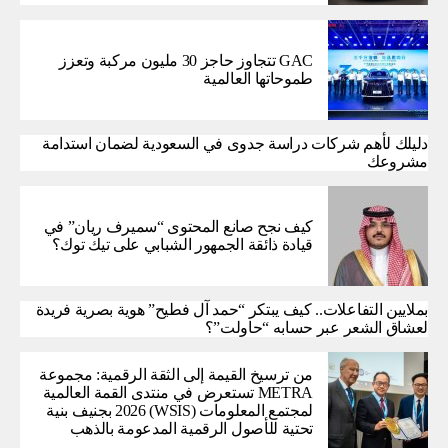
GAC تتجاوز حاجز 30 مليون مركبة وتعزز
طموحاتها العالمية
دليلك لأهم شركات دراسة جدوى في السعودية لضمان استدامة
مشروعك
كيف نجح صانع المحتوى “سميرف ريان” في
قيادة ذائقة الجمهور الشبابي على تيك توك؟
بملايين التفاعلات.. كيف يبتكر “حمد آل فطيح” هوية بصرية فريدة
لعشاق الشعر عبر حسابه “حاولت”؟
من ترسيخ القيمة إلى الثقة الرقمية: مجموعة
METRA تستعرض في منتدى القمة العالمية
لمجتمع المعلومات (WSIS) 2026 بجنيف بنية
تحتية للأصول الرقمية المدعومة بالذهب