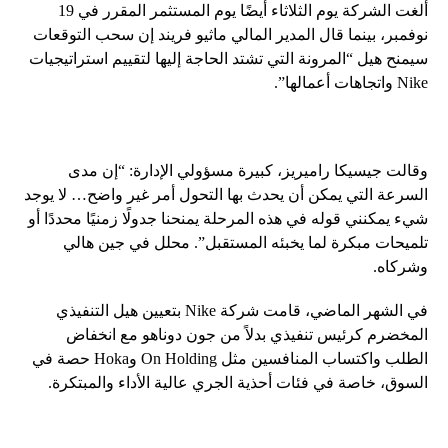
ألغت الشركة يوم الثلاثاء أيضًا يوم المستثمر المقرر في 19
نوفمبر، بينما قال المدير المالي ماثيو فريند إن سحب التوقعات
سيمنح هيل “المرونة التي تشتد الحاجة إليها لتقييم استراتيجيات
Nike واتجاهات أعمالها”.
وقالت جيسيكا راميريز، كبيرة مسؤولي الإدارة: “إن مدى
السرعة التي يمكن أن يحدث بها التحول أمر غير واضح… لا يوجد
شيء يمكنني قوله في هذه المرحلة يمنحنا جدولًا زمنيًا محددًا أو
تلميحات مبكرة لما يخبئه المستقبل”. محلل في جين هالي
وشركاه.
في الشهر الماضي، قامت شركة Nike بتعيين هيل التنفيذي
المخضرم كرئيس تنفيذي بدلاً من جون دوناهو مع انخفاض
الطلب واكتساب المنافسين مثل On Holding وHoka حصة في
السوق، خاصة في فئات أحذية الجري عالية الأداء والمبتكرة.