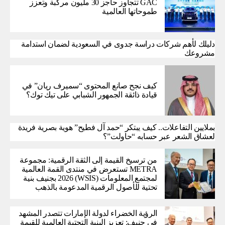
GAC تتجاوز حاجز 30 مليون مركبة وتعزز
طموحاتها العالمية
دليلك لأهم شركات دراسة جدوى في السعودية لضمان استدامة
مشروعك
كيف نجح صانع المحتوى “سميرف ريان” في
قيادة ذائقة الجمهور الشبابي على تيك توك؟
بملايين التفاعلات.. كيف يبتكر “حمد آل فطيح” هوية بصرية فريدة
لعشاق الشعر عبر حسابه “حاولت”؟
من ترسيخ القيمة إلى الثقة الرقمية: مجموعة
METRA تستعرض في منتدى القمة العالمية
لمجتمع المعلومات (WSIS) 2026 بجنيف بنية
تحتية للأصول الرقمية المدعومة بالذهب
الرؤية الخضراء لدولة الإمارات تتصدر المشهد
في جنيف: تعزيز البنية التحتية العالمية للقيمة