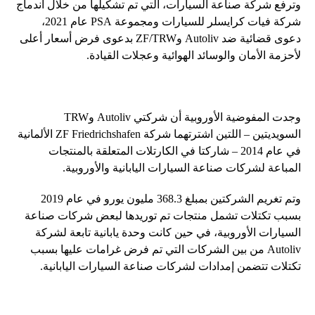
وترفع شركة صناعة السيارات، التي تم تشكيلها من خلال اندماج
شركة فيات كرايسلر للسيارات ومجموعة PSA عام 2021،
دعوى قضائية ضد Autoliv وZF/TRW بدعوى فرض أسعار أعلى
لأحزمة الأمان والوسائد الهوائية وعجلات القيادة.
وجدت المفوضية الأوروبية أن شركتي Autoliv وTRW
السويديتين – اللتين اشترتهما شركة ZF Friedrichshafen الألمانية
في عام 2014 – شاركتا في الكارتلات المتعلقة بالمنتجات
المباعة لشركات صناعة السيارات اليابانية والأوروبية.
وتم تغريم الشركتين بمبلغ 368.3 مليون يورو في عام 2019
بسبب تكتلات تشمل منتجات تم توريدها لبعض شركات صناعة
السيارات الأوروبية، في حين كانت وحدة يابانية تابعة لشركة
Autoliv من بين الشركات التي تم فرض غرامات عليها بسبب
تكتلات تتضمن إمدادات لشركات صناعة السيارات اليابانية.