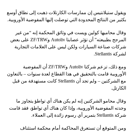
ويقول ستيلانتيس إن ممارسات الكارتلات ذهبت إلى نطاق أوسع
بكثير من النتائج المحدودة التي توصلت إليها المفوضية الأوروبية.
وقال محاميها كولين ويست في وثائق المحكمة إنه “من غير
المرجح بطبيعته” أن تؤثر عصابتا Autoliv وZF/TRW على بعض
شركات صناعة السيارات ولكن ليس على العلامات التجارية
لشركة Stellantis.
ومع ذلك، تزعم شركتا Autoliv وZF/TRW أن المفوضية
الأوروبية قامت بالتحقيق في هذا القطاع لعدة سنوات – بالتعاون
مع الشركتين – ولم تجد أن Stellantis كانت مستهدفة من قبل
الكارتل.
وقال محامو الشركتين إنه لم يكن هناك أي تواطؤ يتجاوز ما
وجدته المفوضية الأوروبية، وإذا كان هناك أي تواطؤ، فقد قامت
شركة Stellantis بتمرير أي رسوم زائدة إلى العملاء.
ومن المتوقع أن تستغرق المحاكمة أمام محكمة استئناف