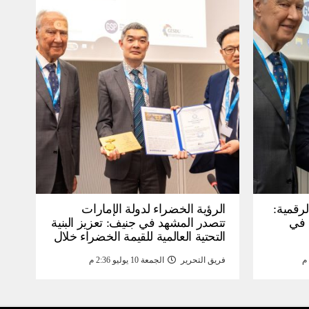
لرقمية:
الرؤية الخضراء لدولة الإمارات
عرض في
تتصدر المشهد في جنيف: تعزيز البنية
التحتية العالمية للقيمة الخضراء خلال
WSIS) 2026 بجنيف بنية
منتدى القمة العالمية لمجتمع
فريق التحرير
الجمعة 10 يوليو 2:36 م
ومة
المعلومات WSIS 2026 وقمة “الذكاء
الاصطناعي من أجل الخير” 2026