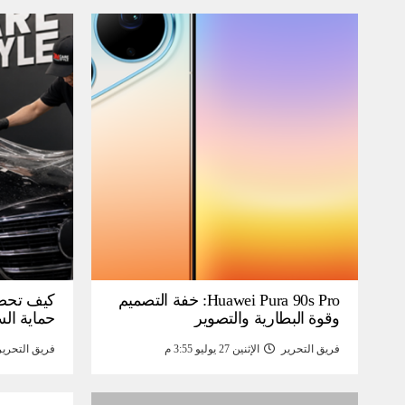
Huawei Pura 90s Pro: خفة التصميم
كيف تحص
وقوة البطارية والتصوير
حماية ال
فريق التحرير
الإثنين 27 يوليو 3:55 م
فريق التحرير