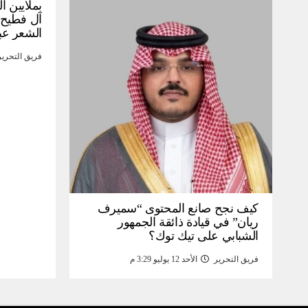
بملايين ا
آل فطيح”
الشعر عب
فريق التحرير
كيف نجح صانع المحتوى “سميرف
ريان” في قيادة ذائقة الجمهور
الشبابي على تيك توك؟
فريق التحرير
الأحد 12 يوليو 3:29 م