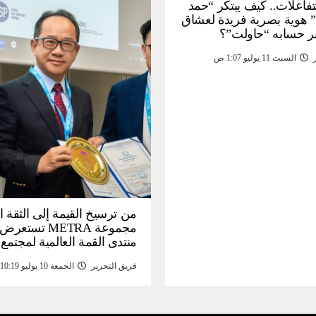
لتفاعلات.. كيف يبتكر “حمد
 هوية بصرية فريدة لعشاق
ر حسابه “حاولت”؟
السبت 11 يوليو 1:07 ص
من ترسيخ القيمة إلى الثقة ا
مجموعة METRA تست
منتدى القمة العالمية لمجتمع
المعلومات (
فريق التحرير
الجمعة 10 يوليو 10:19 م
تحتية للأصول الرقمية المدع
بالذهب