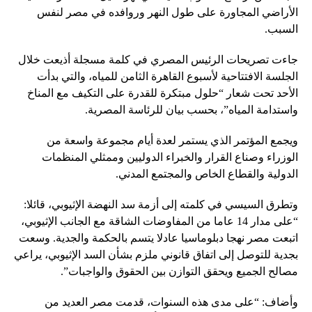
الأراضي المجاورة على طول النهر وروافده في مصر لنفس
السبب.
جاءت تصريحات الرئيس المصري في كلمة مسجلة أذيعت خلال
الجلسة الافتتاحية لأسبوع القاهرة الثامن للمياه، والتي بدأت
الأحد تحت شعار “حلول مبتكرة للقدرة على التكيف مع المناخ
واستدامة المياه”، بحسب بيان للرئاسة المصرية.
ويجمع المؤتمر الذي يستمر لعدة أيام مجموعة واسعة من
الوزراء وصناع القرار والخبراء الدوليين وممثلي المنظمات
الدولية والقطاع الخاص والمجتمع المدني.
وتطرق السيسي في كلمته إلى أزمة سد النهضة الإثيوبي، قائلا:
“على مدار 14 عاما من المفاوضات الشاقة مع الجانب الإثيوبي،
اتبعت مصر نهجا دبلوماسيا عادلا يتسم بالحكمة والجدية. وسعت
بجدية للتوصل إلى اتفاق قانوني ملزم بشأن السد الإثيوبي، يراعي
مصالح الجميع ويحقق التوازن بين الحقوق والواجبات”.
وأضاف: “على مدى هذه السنوات، قدمت مصر العديد من