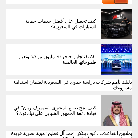
كيف تحصل على أفضل خدمات حماية
السيارات في السعودية؟
GAC تتجاوز حاجز 30 مليون مركبة وتعزز
طموحاتها العالمية
دليلك لأهم شركات دراسة جدوى في السعودية لضمان استدامة
مشروعك
كيف نجح صانع المحتوى “سميرف ريان” في
قيادة ذائقة الجمهور الشبابي على تيك توك؟
بملايين التفاعلات.. كيف يبتكر “حمد آل فطيح” هوية بصرية فريدة