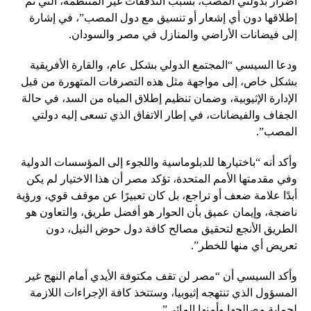
أضرار بدولتي المصب، بسبب التدفقات غير المنتظمة، التي تم
إطلاقها دون أي إشعار أو تنسيق مع دول المصب”، في إشارة
إلى فيضانات الأراضي والمنازل في مصر والسودان.
ودعا السيسي “المجتمع الدولي بشكل عام، والقارة الأفريقية
بشكل خاص، إلى مواجهة مثل هذه التصرفات المتهورة من قبل
الإدارة الإثيوبية، وضمان تنظيم إطلاق المياه من السد، في حالة
الجفاف والفيضانات، في إطار الاتفاق الذي تسعى إليه دولتي
المصب”.
وأكد أنه “باختيارها للدبلوماسية واللجوء إلى المؤسسات الدولية
وفي مقدمتها الأمم المتحدة، تؤكد مصر أن هذا الاختيار لم يكن
أبدًا علامة ضعف أو تراجع، بل كان تعبيرًا عن موقف قوي، ورؤية
ناضجة، وإيمان عميق بأن الحوار هو أفضل طريق، والتعاون هو
الطريق الأنجع لتحقيق مصالح كافة دول حوض النيل، دون
تعريض أي منها للخطر”.
وأكد السيسي أن “مصر لن تقف مكتوفة الأيدي أمام النهج غير
المسؤول الذي تنتهجه إثيوبيا، وستتخذ كافة الإجراءات اللازمة
لحماية مصالحها وأمنها المائي”.