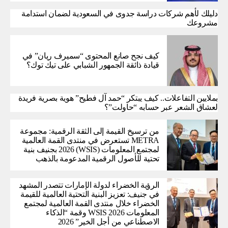
دليلك لأهم شركات دراسة جدوى في السعودية لضمان استدامة
مشروعك
كيف نجح صانع المحتوى “سميرف ريان” في
قيادة ذائقة الجمهور الشبابي على تيك توك؟
بملايين التفاعلات.. كيف يبتكر “حمد آل فطيح” هوية بصرية فريدة
لعشاق الشعر عبر حسابه “حاولت”؟
من ترسيخ القيمة إلى الثقة الرقمية: مجموعة
METRA تستعرض في منتدى القمة العالمية
لمجتمع المعلومات (WSIS) 2026 بجنيف بنية
تحتية للأصول الرقمية المدعومة بالذهب
الرؤية الخضراء لدولة الإمارات تتصدر المشهد
في جنيف: تعزيز البنية التحتية العالمية للقيمة
الخضراء خلال منتدى القمة العالمية لمجتمع
المعلومات WSIS 2026 وقمة “الذكاء
الاصطناعي من أجل الخير” 2026