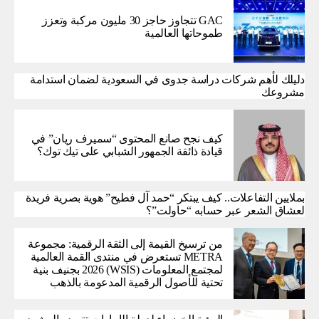
GAC تتجاوز حاجز 30 مليون مركبة وتعزز
طموحاتها العالمية
دليلك لأهم شركات دراسة جدوى في السعودية لضمان استدامة
مشروعك
كيف نجح صانع المحتوى “سميرف ريان” في
قيادة ذائقة الجمهور الشبابي على تيك توك؟
بملايين التفاعلات.. كيف يبتكر “حمد آل فطيح” هوية بصرية فريدة
لعشاق الشعر عبر حسابه “حاولت”؟
من ترسيخ القيمة إلى الثقة الرقمية: مجموعة
METRA تستعرض في منتدى القمة العالمية
لمجتمع المعلومات (WSIS) 2026 بجنيف بنية
تحتية للأصول الرقمية المدعومة بالذهب