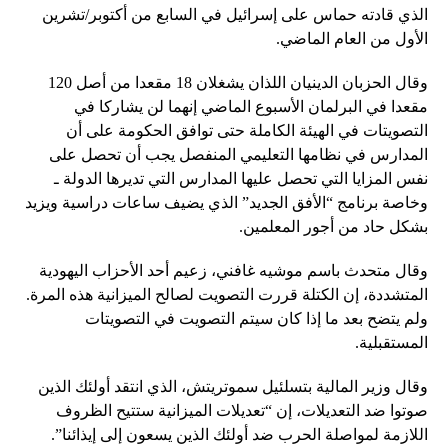
الذي قادته حماس على إسرائيل في السابع من أكتوبر/تشرين
الأول من العام الماضي.
وقال الحزبان الدينيان اللذان يشغلان 18 مقعدا من أصل 120
مقعدا في البرلمان الأسبوع الماضي إنهما لن يشاركا في
التصويتات في الهيئة الكاملة حتى توافق الحكومة على أن
المدارس في نظامها التعليمي المنفصل يجب أن تحصل على
نفس المزايا التي تحصل عليها المدارس التي تديرها الدولة ـ
وخاصة برنامج “الأفق الجديد” الذي يضيف ساعات دراسية ويزيد
بشكل حاد من أجور المعلمين.
وقال متحدث باسم موشيه غافني، زعيم أحد الأحزاب اليهودية
المتشددة، إن الكتلة قررت التصويت لصالح الميزانية هذه المرة.
ولم يتضح بعد ما إذا كان سيتم التصويت في التصويتات
المستقبلية.
وقال وزير المالية بتسلئيل سموتريتش، الذي انتقد أولئك الذين
صوتوا ضد التعديلات، إن “تعديلات الميزانية ستتيح الظروف
اللازمة لمواصلة الحرب ضد أولئك الذين يسعون إلى إيذائنا”.