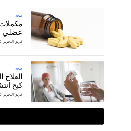
صحة
مكملات 
عضلي ور
فريق التحرير
صحة
العلاج ا
كبح انت
فريق التحرير